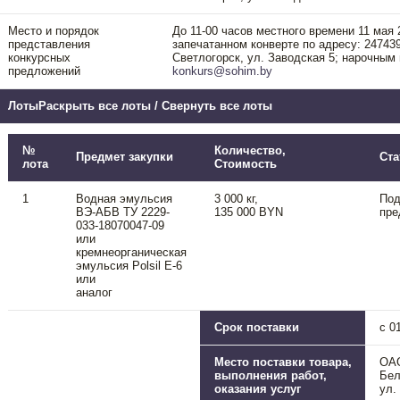
Место и порядок
До 11-00 часов местного времени 11 мая 2
представления
запечатанном конверте по адресу: 247439
конкурсных
Светлогорск, ул. Заводская 5; нарочным
предложений
konkurs@sohim.by
ЛотыРаскрыть все лоты / Свернуть все лоты
№
Количество,
Предмет закупки
Ста
лота
Cтоимость
1
Водная эмульсия
3 000 кг,
Под
ВЭ-АБВ ТУ 2229-
135 000 BYN
пре
033-18070047-09
или
кремнеорганическая
эмульсия Polsil E-6
или
аналог
Срок поставки
c 0
Место поставки товара,
ОАО
выполнения работ,
Бел
оказания услуг
ул.