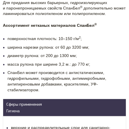
Для придания высоких барьерных, гидроизолирующих
®
и паронепроницаемых свойств СпанБел
дополнительно может
ламинироваться полиэтиленом или полипропиленом.
®
Ассортимент нетканых материалов СпанБел
2
поверхностная плотность: 10–150 г/м
;
ширина нарезки рулона: от 60 до 3200 мм;
диаметр рулона: от 200 до 1300 мм;
масса рулона при ширине 3,2 м.: до 770 кг;
СпанБел может производится с антистатическими,
гидрофильными, гидрофобными, антимикробными,
антипиреновыми добавками, красителями, УФ-
стабилизатором.
Сферы применения
Гигиена
верхние и распределительные слои для санитарно-